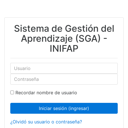
Saltar
Sistema de Gestión del
al
contenido
Aprendizaje (SGA) -
principal
INIFAP
Usuario
Contraseña
Recordar nombre de usuario
Iniciar sesión (ingresar)
¿Olvidó su usuario o contraseña?